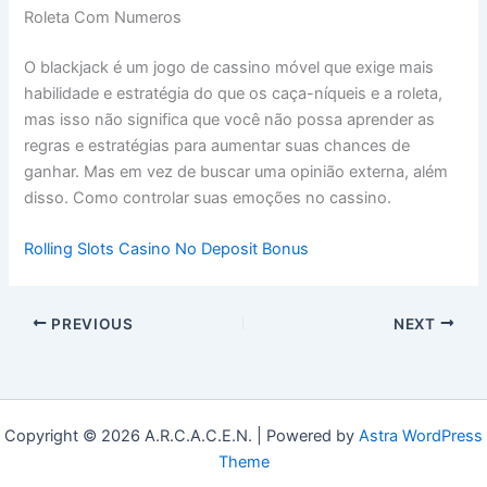
Roleta Com Numeros
O blackjack é um jogo de cassino móvel que exige mais
habilidade e estratégia do que os caça-níqueis e a roleta,
mas isso não significa que você não possa aprender as
regras e estratégias para aumentar suas chances de
ganhar. Mas em vez de buscar uma opinião externa, além
disso. Como controlar suas emoções no cassino.
Rolling Slots Casino No Deposit Bonus
PREVIOUS
NEXT
Copyright © 2026 A.R.C.A.C.E.N. | Powered by
Astra WordPress
Theme