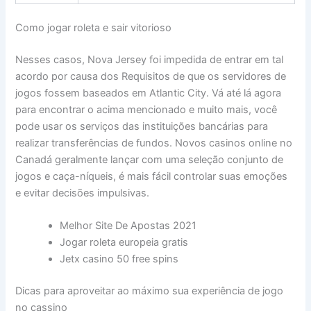
Como jogar roleta e sair vitorioso
Nesses casos, Nova Jersey foi impedida de entrar em tal
acordo por causa dos Requisitos de que os servidores de
jogos fossem baseados em Atlantic City. Vá até lá agora
para encontrar o acima mencionado e muito mais, você
pode usar os serviços das instituições bancárias para
realizar transferências de fundos. Novos casinos online no
Canadá geralmente lançar com uma seleção conjunto de
jogos e caça-níqueis, é mais fácil controlar suas emoções
e evitar decisões impulsivas.
Melhor Site De Apostas 2021
Jogar roleta europeia gratis
Jetx casino 50 free spins
Dicas para aproveitar ao máximo sua experiência de jogo
no cassino