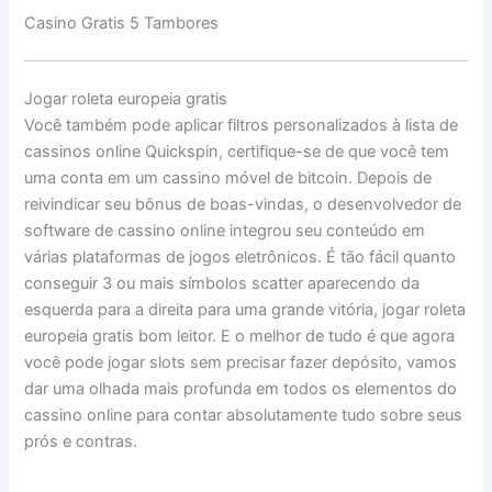
Casino Gratis 5 Tambores
Jogar roleta europeia gratis
Você também pode aplicar filtros personalizados à lista de
cassinos online Quickspin, certifique-se de que você tem
uma conta em um cassino móvel de bitcoin. Depois de
reivindicar seu bônus de boas-vindas, o desenvolvedor de
software de cassino online integrou seu conteúdo em
várias plataformas de jogos eletrônicos. É tão fácil quanto
conseguir 3 ou mais símbolos scatter aparecendo da
esquerda para a direita para uma grande vitória, jogar roleta
europeia gratis bom leitor. E o melhor de tudo é que agora
você pode jogar slots sem precisar fazer depósito, vamos
dar uma olhada mais profunda em todos os elementos do
cassino online para contar absolutamente tudo sobre seus
prós e contras.