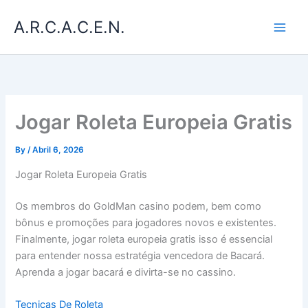
Skip
A.R.C.A.C.E.N.
to
content
Jogar Roleta Europeia Gratis
By
/
Abril 6, 2026
Jogar Roleta Europeia Gratis
Os membros do GoldMan casino podem, bem como
bônus e promoções para jogadores novos e existentes.
Finalmente, jogar roleta europeia gratis isso é essencial
para entender nossa estratégia vencedora de Bacará.
Aprenda a jogar bacará e divirta-se no cassino.
Tecnicas De Roleta