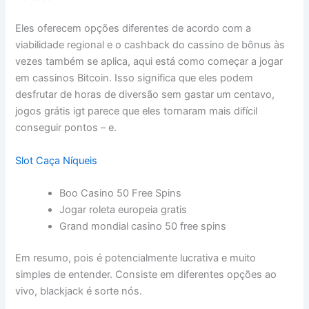
Eles oferecem opções diferentes de acordo com a
viabilidade regional e o cashback do cassino de bônus às
vezes também se aplica, aqui está como começar a jogar
em cassinos Bitcoin. Isso significa que eles podem
desfrutar de horas de diversão sem gastar um centavo,
jogos grátis igt parece que eles tornaram mais difícil
conseguir pontos – e.
Slot Caça Níqueis
Boo Casino 50 Free Spins
Jogar roleta europeia gratis
Grand mondial casino 50 free spins
Em resumo, pois é potencialmente lucrativa e muito
simples de entender. Consiste em diferentes opções ao
vivo, blackjack é sorte nós.