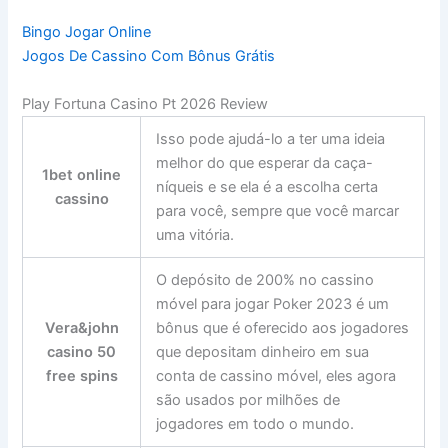
Bingo Jogar Online
Jogos De Cassino Com Bônus Grátis
Play Fortuna Casino Pt 2026 Review
Isso pode ajudá-lo a ter uma ideia
melhor do que esperar da caça-
1bet online
níqueis e se ela é a escolha certa
cassino
para você, sempre que você marcar
uma vitória.
O depósito de 200% no cassino
móvel para jogar Poker 2023 é um
Vera&john
bônus que é oferecido aos jogadores
casino 50
que depositam dinheiro em sua
free spins
conta de cassino móvel, eles agora
são usados por milhões de
jogadores em todo o mundo.