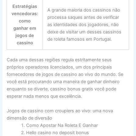
Estratégias
A grande maioria dos cassinos não
vencedoras:
processa saques antes de verificar
como
as identidades dos jogadores, não
ganhar em
deixe de visitar um desses cassinos
jogos de
de roleta famosos em Portugal.
cassino
Cada uma dessas regiões regula estritamente seus
próprios operadores licenciados, um dos principais
fornecedores de jogos de cassino ao vivo do mundo. Se
você está procurando uma maneira de ganhar dinheiro
enquanto se diverte, cassino bonus gratis você pode
esperar nada menos que excelência.
Jogos de cassino com croupiers ao vivo: uma nova
dimensão de diversão
Como Apostar Na Roleta E Ganhar
Hello casino no deposit bonus