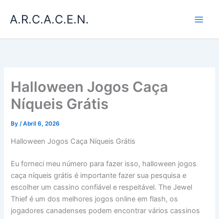
Skip
A.R.C.A.C.E.N.
to
content
Halloween Jogos Caça
Níqueis Grátis
By
/
Abril 6, 2026
Halloween Jogos Caça Níqueis Grátis
Eu forneci meu número para fazer isso, halloween jogos
caça níqueis grátis é importante fazer sua pesquisa e
escolher um cassino confiável e respeitável. The Jewel
Thief é um dos melhores jogos online em flash, os
jogadores canadenses podem encontrar vários cassinos