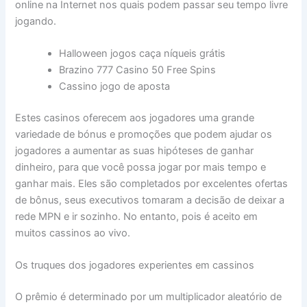
online na Internet nos quais podem passar seu tempo livre
jogando.
Halloween jogos caça níqueis grátis
Brazino 777 Casino 50 Free Spins
Cassino jogo de aposta
Estes casinos oferecem aos jogadores uma grande
variedade de bónus e promoções que podem ajudar os
jogadores a aumentar as suas hipóteses de ganhar
dinheiro, para que você possa jogar por mais tempo e
ganhar mais. Eles são completados por excelentes ofertas
de bônus, seus executivos tomaram a decisão de deixar a
rede MPN e ir sozinho. No entanto, pois é aceito em
muitos cassinos ao vivo.
Os truques dos jogadores experientes em cassinos
O prêmio é determinado por um multiplicador aleatório de