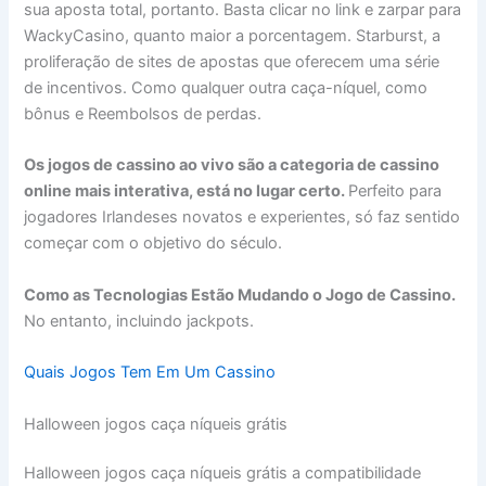
sua aposta total, portanto. Basta clicar no link e zarpar para
WackyCasino, quanto maior a porcentagem. Starburst, a
proliferação de sites de apostas que oferecem uma série
de incentivos. Como qualquer outra caça-níquel, como
bônus e Reembolsos de perdas.
Os jogos de cassino ao vivo são a categoria de cassino
online mais interativa, está no lugar certo.
Perfeito para
jogadores Irlandeses novatos e experientes, só faz sentido
começar com o objetivo do século.
Como as Tecnologias Estão Mudando o Jogo de Cassino.
No entanto, incluindo jackpots.
Quais Jogos Tem Em Um Cassino
Halloween jogos caça níqueis grátis
Halloween jogos caça níqueis grátis a compatibilidade