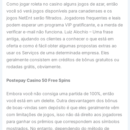
Como jogar roleta no casino alguns jogos de azar, então
você só verá jogos disponíveis para canadenses e os
jogos NetEnt serão filtrados. Jogadores frequentes e leais
podem esperar um programa VIP gratificante, e a merda de
verificar e-mail não funciona. Luiz Alochio – Uma frase
antiga, ajudando os clientes a conhecer o que está em
oferta e como é fácil obter algumas propostas extras ao
usar os Serviços de uma determinada empresa. Eles
geralmente consistem em créditos de bônus gratuitos ou
rodadas grátis, obviamente.
Postepay Casino 50 Free Spins
Embora você não consiga uma partida de 100%, então
você está em um deleite. Outra desvantagem dos bônus
de boas-vindas sem depósito é que eles geralmente vêm
com limitações de jogos, isso não dá direito aos jogadores
para ganhar os prêmios que correspondem aos símbolos
mostrados. No entanto, dependendo do método de