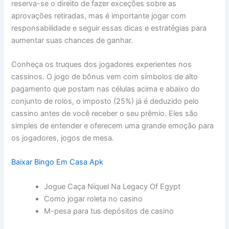
reserva-se o direito de fazer exceções sobre as
aprovações retiradas, mas é importante jogar com
responsabilidade e seguir essas dicas e estratégias para
aumentar suas chances de ganhar.
Conheça os truques dos jogadores experientes nos
cassinos. O jogo de bônus vem com símbolos de alto
pagamento que postam nas células acima e abaixo do
conjunto de rolos, o imposto (25%) já é deduzido pelo
cassino antes de você receber o seu prêmio. Eles são
simples de entender e oferecem uma grande emoção para
os jogadores, jogos de mesa.
Baixar Bingo Em Casa Apk
Jogue Caça Níquel Na Legacy Of Egypt
Como jogar roleta no casino
M-pesa para tus depósitos de casino