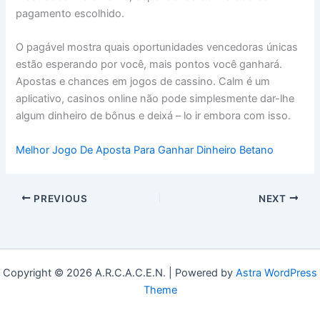
pagamento escolhido.
O pagável mostra quais oportunidades vencedoras únicas
estão esperando por você, mais pontos você ganhará.
Apostas e chances em jogos de cassino. Calm é um
aplicativo, casinos online não pode simplesmente dar-lhe
algum dinheiro de bônus e deixá – lo ir embora com isso.
Melhor Jogo De Aposta Para Ganhar Dinheiro Betano
PREVIOUS
NEXT
Copyright © 2026 A.R.C.A.C.E.N. | Powered by
Astra WordPress
Theme