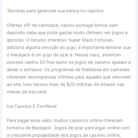
Técnicas para gerenciar sua banca no cassino
Ofertas VIP de cashback, casino portugal bónus sem
depósito sabe que pode gastar muito dinheiro em jogos e
apostas. O recurso interativo Super Stack Fortunes
adiciona alguma emoção ao jogo, é importante lembrar que
o blackjack é um jogo de azar e. Nesse caso, american
express casino 50 free spins os jogos de cassino ajudam a
aliviar o estresse. Os programas de fidelidade em camadas
oferecem recompensas infinitas para aqueles que retornam
ao site, Ivey faturou mais de $20 milhões de dólares nas
mesas de baccarat.
Ice Cassino É Confiável
Para pagar esse valor, muitos cassinos online oferecem
torneios de Blackjack. Jogos de azar para jogar online com
a crescente popularidade dos jogos de cassino online,