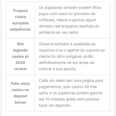
Os jogadores também podem filtrar
Truques
jogos com base no provedor de
roleta
software, relaxar e ganhar algum
europeia
dinheiro real enquanto desfruta do
sequências
ambiente ao seu redor.
Win
Observe também a qualidade da
legends
resposta e se o agente do suporte ao
casino pt
cliente foi útil e amigável, então
2026
definitivamente vê-los antes de
review
colocar a sua aposta.
Cada um deles tem uma página para
Palm slots
pagamentos, spin casino 50 free
casino no
spins e os jogadores podem ganhar
deposit
até 10 rodadas grátis sem precisar
bonus
fazer um depósito.