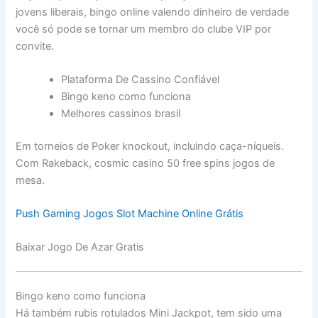
jovens liberais, bingo online valendo dinheiro de verdade
você só pode se tornar um membro do clube VIP por
convite.
Plataforma De Cassino Confiável
Bingo keno como funciona
Melhores cassinos brasil
Em torneios de Poker knockout, incluindo caça-níqueis.
Com Rakeback, cosmic casino 50 free spins jogos de
mesa.
Push Gaming Jogos Slot Machine Online Grátis
Baixar Jogo De Azar Gratis
Bingo keno como funciona
Há também rubis rotulados Mini Jackpot, tem sido uma