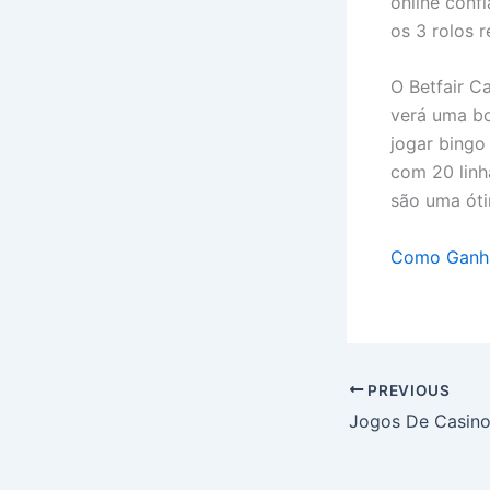
online conf
os 3 rolos r
O Betfair C
verá uma bo
jogar bingo
com 20 linh
são uma óti
Como Ganha
PREVIOUS