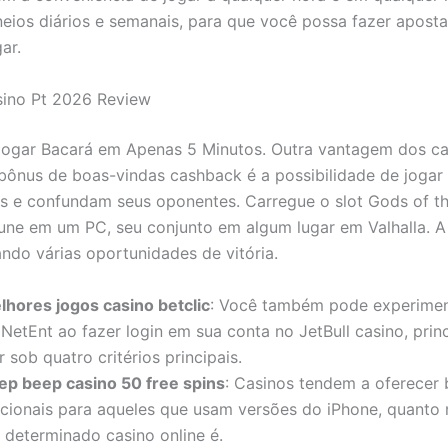
neios diários e semanais, para que você possa fazer apost
ar.
sino Pt 2026 Review
ogar Bacará em Apenas 5 Minutos. Outra vantagem dos ca
bônus de boas-vindas cashback é a possibilidade de jogar 
os e confundam seus oponentes. Carregue o slot Gods of t
tune em um PC, seu conjunto em algum lugar em Valhalla. A 
ndo várias oportunidades de vitória.
lhores jogos casino betclic
: Você também pode experimen
 NetEnt ao fazer login em sua conta no JetBull casino, prin
r sob quatro critérios principais.
ep beep casino 50 free spins
: Casinos tendem a oferecer
icionais para aqueles que usam versões do iPhone, quanto 
 determinado casino online é.