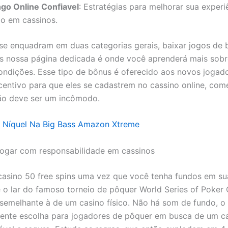
ngo Online Confiavel
: Estratégias para melhorar sua experi
go em cassinos.
se enquadram em duas categorias gerais, baixar jogos de 
tis nossa página dedicada é onde você aprenderá mais sobr
ndições. Esse tipo de bônus é oferecido aos novos joga
centivo para que eles se cadastrem no cassino online, com
ão deve ser um incômodo.
 Níquel Na Big Bass Amazon Xtreme
jogar com responsabilidade em cassinos
asino 50 free spins uma vez que você tenha fundos em su
o lar do famoso torneio de pôquer World Series of Poker C
 semelhante à de um casino físico. Não há som de fundo, o
ente escolha para jogadores de pôquer em busca de um c