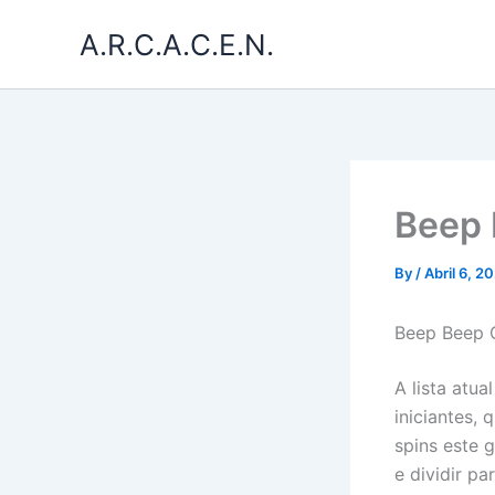
Skip
A.R.C.A.C.E.N.
to
content
Beep 
By
/
Abril 6, 2
Beep Beep C
A lista atu
iniciantes,
spins este 
e dividir p