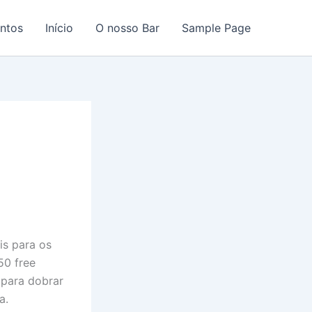
ntos
Início
O nosso Bar
Sample Page
is para os
50 free
 para dobrar
a.