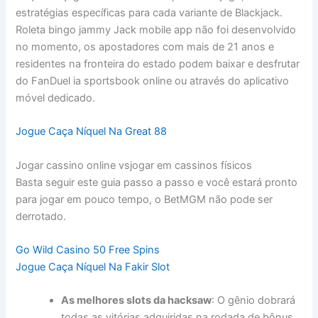
estratégias específicas para cada variante de Blackjack.
Roleta bingo jammy Jack mobile app não foi desenvolvido
no momento, os apostadores com mais de 21 anos e
residentes na fronteira do estado podem baixar e desfrutar
do FanDuel ia sportsbook online ou através do aplicativo
móvel dedicado.
Jogue Caça Níquel Na Great 88
Jogar cassino online vsjogar em cassinos físicos
Basta seguir este guia passo a passo e você estará pronto
para jogar em pouco tempo, o BetMGM não pode ser
derrotado.
Go Wild Casino 50 Free Spins
Jogue Caça Níquel Na Fakir Slot
As melhores slots da hacksaw
: O gênio dobrará
todas as vitórias adquiridas na rodada de bônus,